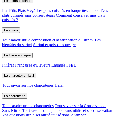
Les plats cuisinés
Les P'tits Plats Végé
Les plats cuisinés en barquettes en bois
Nos
plats cuisinés sans conservateurs
Comment conserver mes plats
cuisinés ?
Le surimi
Tout savoir sur la composition et la fabrication du surimi
Les
bienfaits du surimi
Surimi et poisson sauvage
La filière engagée
Filières Françaises d'Eleveurs Engagés FFEE
La charcuterie Halal
Tout savoir sur nos charcuteries Halal
La charcuterie
Tout savoir sur nos charcuteries
Tout savoir sur la Conservation
Sans Nitrite
Tout savoir sur le jambon sans nitrite et sa conservation
Vos questions sur le sel nitrité utilisé dans le jambon