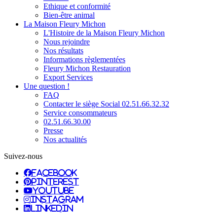
Ethique et conformité
Bien-être animal
La Maison Fleury Michon
L'Histoire de la Maison Fleury Michon
Nous rejoindre
Nos résultats
Informations règlementées
Fleury Michon Restauration
Export Services
Une question !
FAQ
Contacter le siège Social 02.51.66.32.32
Service consommateurs
02.51.66.30.00
Presse
Nos actualités
Suivez-nous
facebook
pinterest
youtube
instagram
linkedin