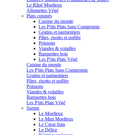
Le Râpé Moelleux
Allumettes Végé
Plats cuisinés
Cuisine du monde
Les P'tits Plats Sans Compromis
Gratins et parmentiers
Pâtes, risotto et poêlée
Poissons
Viandes & volailles
Barquettes bois
Les P'tits Plats Végé
Cuisine du monde
Les P'tits Plats Sans Compromis
Gratins et parmentiers
Pâtes, risotto et poêlée
Poissons
Viandes & volailles
Barquettes bois
Les P'tits Plats Végé
Surimi
Le Moelleux
Le Mini Moelleux
Le Cœur frais
Le Délice