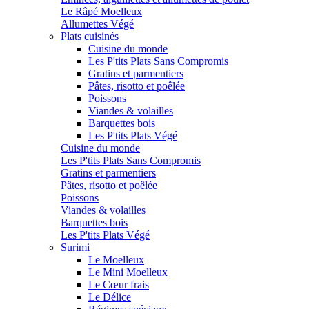
Le Râpé Moelleux
Allumettes Végé
Plats cuisinés
Cuisine du monde
Les P'tits Plats Sans Compromis
Gratins et parmentiers
Pâtes, risotto et poêlée
Poissons
Viandes & volailles
Barquettes bois
Les P'tits Plats Végé
Cuisine du monde
Les P'tits Plats Sans Compromis
Gratins et parmentiers
Pâtes, risotto et poêlée
Poissons
Viandes & volailles
Barquettes bois
Les P'tits Plats Végé
Surimi
Le Moelleux
Le Mini Moelleux
Le Cœur frais
Le Délice