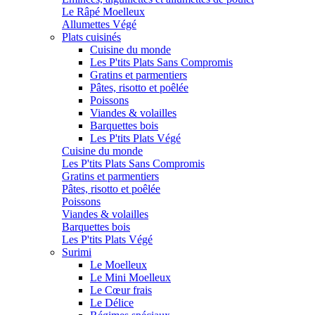
Le Râpé Moelleux
Allumettes Végé
Plats cuisinés
Cuisine du monde
Les P'tits Plats Sans Compromis
Gratins et parmentiers
Pâtes, risotto et poêlée
Poissons
Viandes & volailles
Barquettes bois
Les P'tits Plats Végé
Cuisine du monde
Les P'tits Plats Sans Compromis
Gratins et parmentiers
Pâtes, risotto et poêlée
Poissons
Viandes & volailles
Barquettes bois
Les P'tits Plats Végé
Surimi
Le Moelleux
Le Mini Moelleux
Le Cœur frais
Le Délice