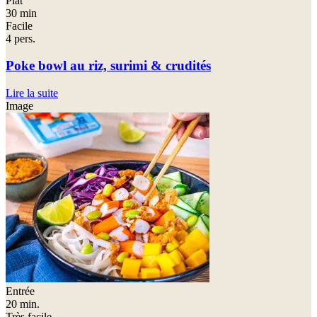
Plat
30 min
Facile
4 pers.
Poke bowl au riz, surimi & crudités
Lire la suite
Image
Entrée
20 min.
Très facile