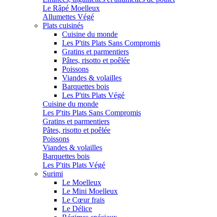
Le Râpé Moelleux
Allumettes Végé
Plats cuisinés
Cuisine du monde
Les P'tits Plats Sans Compromis
Gratins et parmentiers
Pâtes, risotto et poêlée
Poissons
Viandes & volailles
Barquettes bois
Les P'tits Plats Végé
Cuisine du monde
Les P'tits Plats Sans Compromis
Gratins et parmentiers
Pâtes, risotto et poêlée
Poissons
Viandes & volailles
Barquettes bois
Les P'tits Plats Végé
Surimi
Le Moelleux
Le Mini Moelleux
Le Cœur frais
Le Délice