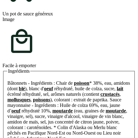
Un pot de sauce généreux
Image
Facile à emporter
Ingrédients
Bâtonnets - Ingrédients : Chair de
poisson
* 38%, eau, amidons
(dont
blé
), blanc d'
oeuf
réhydraté, huile de colza, sucre,
lait
écrémé réhydraté, sel, arômes naturels (contient
crustacés
,
mollusques
,
poissons
), colorant : extrait de paprika. Sauce
mayonnaise - Ingrédients : Huile de colza 69%, eau, jaune
d’
oeuf
réhydraté 10%,
moutarde
(eau, graines de
moutarde
,
vinaigre, sel), sucre, vinaigre d'alcool, vinaigre de vin blanc,
amidon de maïs, sel, jus concentré de citron jaune, poivre,
colorant : caroténoïdes. * Colin d'Alaska ou Merlu blanc
pêchés en Pacifique Nord-Est ou Nord-Ouest ou Lieu noir