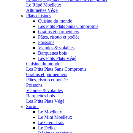
Le Râpé Moelleux
Allumettes Végé
Plats cuisinés
Cuisine du monde
Les P'tits Plats Sans Compromis
Gratins et parmentiers
Pâtes, risotto et poêlée
Poissons
Viandes & volailles
Barquettes bois
Les P'tits Plats Végé
Cuisine du monde
Les P'tits Plats Sans Compromis
Gratins et parmentiers
Pâtes, risotto et poêlée
Poissons
Viandes & volailles
Barquettes bois
Les P'tits Plats Végé
Surimi
Le Moelleux
Le Mini Moelleux
Le Cœur frais
Le Délice