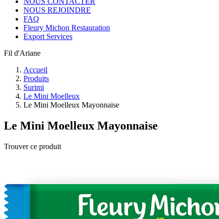
NOUS CONTACTER
NOUS REJOINDRE
FAQ
Fleury Michon Restauration
Export Services
Fil d'Ariane
Accueil
Produits
Surimi
Le Mini Moelleux
Le Mini Moelleux Mayonnaise
Le Mini Moelleux Mayonnaise
Trouver ce produit