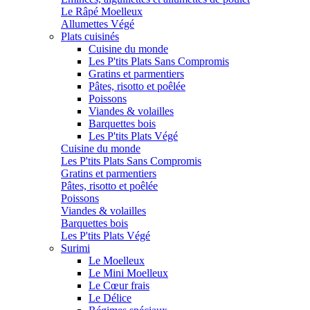
Le Râpé Moelleux
Allumettes Végé
Plats cuisinés
Cuisine du monde
Les P'tits Plats Sans Compromis
Gratins et parmentiers
Pâtes, risotto et poêlée
Poissons
Viandes & volailles
Barquettes bois
Les P'tits Plats Végé
Cuisine du monde
Les P'tits Plats Sans Compromis
Gratins et parmentiers
Pâtes, risotto et poêlée
Poissons
Viandes & volailles
Barquettes bois
Les P'tits Plats Végé
Surimi
Le Moelleux
Le Mini Moelleux
Le Cœur frais
Le Délice