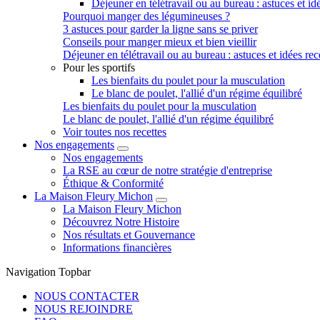
Déjeuner en télétravail ou au bureau : astuces et idé
Pourquoi manger des légumineuses ?
3 astuces pour garder la ligne sans se priver
Conseils pour manger mieux et bien vieillir
Déjeuner en télétravail ou au bureau : astuces et idées rec
Pour les sportifs
Les bienfaits du poulet pour la musculation
Le blanc de poulet, l'allié d'un régime équilibré
Les bienfaits du poulet pour la musculation
Le blanc de poulet, l'allié d'un régime équilibré
Voir toutes nos recettes
Nos engagements
Nos engagements
La RSE au cœur de notre stratégie d'entreprise
Éthique & Conformité
La Maison Fleury Michon
La Maison Fleury Michon
Découvrez Notre Histoire
Nos résultats et Gouvernance
Informations financières
Navigation Topbar
NOUS CONTACTER
NOUS REJOINDRE