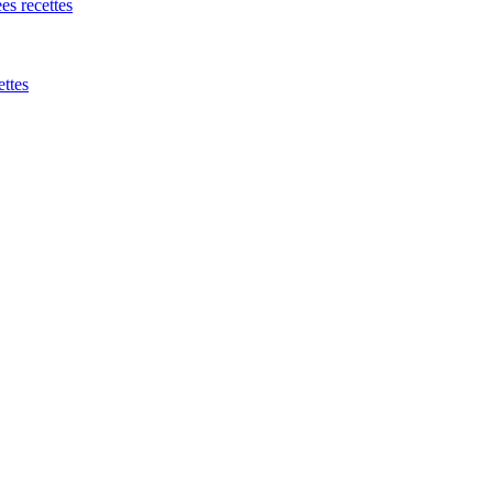
es recettes
ettes