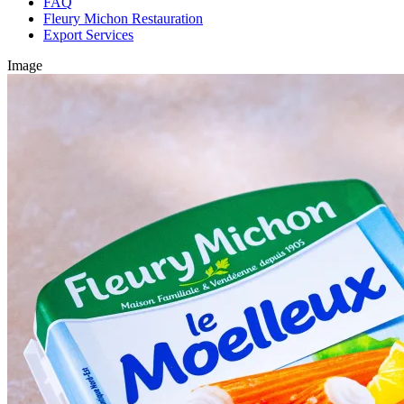
FAQ
Fleury Michon Restauration
Export Services
Image