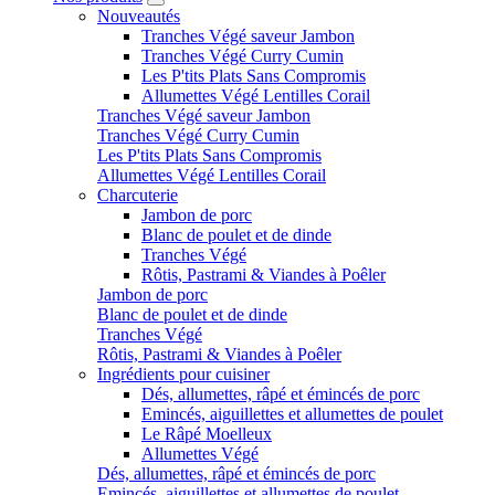
Nouveautés
Tranches Végé saveur Jambon
Tranches Végé Curry Cumin
Les P'tits Plats Sans Compromis
Allumettes Végé Lentilles Corail
Tranches Végé saveur Jambon
Tranches Végé Curry Cumin
Les P'tits Plats Sans Compromis
Allumettes Végé Lentilles Corail
Charcuterie
Jambon de porc
Blanc de poulet et de dinde
Tranches Végé
Rôtis, Pastrami & Viandes à Poêler
Jambon de porc
Blanc de poulet et de dinde
Tranches Végé
Rôtis, Pastrami & Viandes à Poêler
Ingrédients pour cuisiner
Dés, allumettes, râpé et émincés de porc
Emincés, aiguillettes et allumettes de poulet
Le Râpé Moelleux
Allumettes Végé
Dés, allumettes, râpé et émincés de porc
Emincés, aiguillettes et allumettes de poulet