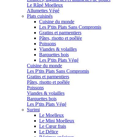
Le Râpé Moelleux
Allumettes Végé
Plats cuisinés
Cuisine du monde
Les P'tits Plats Sans Compromis
Gratins et parmentiers
Pâtes, risotto et poêlée
Poissons
Viandes & volailles
Barquettes bois
Les P'tits Plats Végé
Cuisine du monde
Les P'tits Plats Sans Compromis
Gratins et parmentiers
Pâtes, risotto et poêlée
Poissons
Viandes & volailles
Barquettes bois
Les P'tits Plats Végé
Surimi
Le Moelleux
Le Mini Moelleux
Le Cœur frais
Le Délice