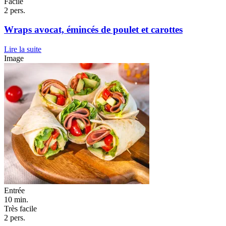
Facile
2 pers.
Wraps avocat, émincés de poulet et carottes
Lire la suite
Image
Entrée
10 min.
Très facile
2 pers.