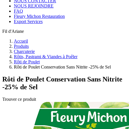
NOUS CONTACTER
NOUS REJOINDRE
FAQ
Fleury Michon Restauration
Export Services
Fil d'Ariane
Accueil
Produits
Charcuterie
Rôtis, Pastrami & Viandes à Poêler
Rôti de Poulet
Rôti de Poulet Conservation Sans Nitrite -25% de Sel
Rôti de Poulet Conservation Sans Nitrite
-25% de Sel
Trouver ce produit