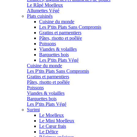
Le Râpé Moelleux
Allumettes Végé
Plats cuisinés
Cuisine du monde
Les P'tits Plats Sans Compromis
Gratins et parmentiers
Pâtes, risotto et poêlée
Poissons
Viandes & volailles
Barquettes bois
Les P'tits Plats Végé
Cuisine du monde
Les P'tits Plats Sans Compromis
Gratins et parmentiers
Pâtes, risotto et poêlée
Poissons
Viandes & volailles
Barquettes bois
Les P'tits Plats Végé
Surimi
Le Moelleux
Le Mini Moelleux
Le Cœur frais
Le Délice