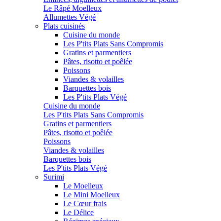
Le Râpé Moelleux
Allumettes Végé
Plats cuisinés
Cuisine du monde
Les P'tits Plats Sans Compromis
Gratins et parmentiers
Pâtes, risotto et poêlée
Poissons
Viandes & volailles
Barquettes bois
Les P'tits Plats Végé
Cuisine du monde
Les P'tits Plats Sans Compromis
Gratins et parmentiers
Pâtes, risotto et poêlée
Poissons
Viandes & volailles
Barquettes bois
Les P'tits Plats Végé
Surimi
Le Moelleux
Le Mini Moelleux
Le Cœur frais
Le Délice