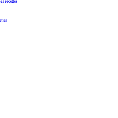
es recettes
ettes