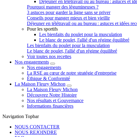
Déjeuner en télétravail ou au bureau : astuces et idé
Pourquoi manger des légumineuses ?
3 astuces pour garder la ligne sans se priver
Conseils pour manger mieux et bien vieillir
Déjeuner en télétravail ou au bureau : astuces et idées rec
Pour les sportifs
Les bienfaits du poulet pour la musculation
Le blanc de poulet, l'allié d'un régime équilibré
Les bienfaits du poulet pour la musculation
Le blanc de poulet, l'allié d'un régime équilibré
Voir toutes nos recettes
Nos engagements
Nos engagements
La RSE au cœur de notre stratégie d'entreprise
Éthique & Conformité
La Maison Fleury Michon
La Maison Fleury Michon
Découvrez Notre Histoire
Nos résultats et Gouvernance
Informations financières
Navigation Topbar
NOUS CONTACTER
NOUS REJOINDRE