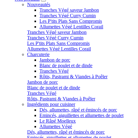
Nouveautés
Tranches Végé saveur Jambon
Tranches Végé Curry Cumin
Les P'tits Plats Sans Compromis
Allumettes Végé Lentilles Corail
Tranches Végé saveur Jambon
Tranches Végé Curry Cumin
Les P'tits Plats Sans Compromis
Allumettes Végé Lentilles Corail
Charcuterie
Jambon de porc
Blanc de poulet et de dinde
Tranches Végé
Rôtis, Pastrami & Viandes à Poêler
Jambon de porc
Blanc de poulet et de dinde
Tranches Végé
Rôtis, Pastrami & Viandes à Poêler
Ingrédients pour cuisiner
Dés, allumettes, râpé et émincés de porc
Emincés, aiguillettes et allumettes de poulet
Le Râpé Moelleux
Allumettes Végé
Dés, allumettes, râpé et émincés de porc
Emincés, aiguillettes et allumettes de poulet