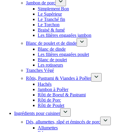
Jambon de porc
Simplement Bon
Le Supérieur
Le Tranché fin
Le Torchon
Braisé & fumé
Les filières engagées jambon
Blanc de poulet et de dinde
Blanc de dinde
Les filières engagées poulet
Blanc de poulet
Les rotisseurs
Tranches Végé
Rôtis, Pastrami & Viandes à Poêler
Hachés
Jambon à Poêler
Rôti de Boeuf & Pastrami
Rôti de Porc
Rôti de Poulet
Ingrédients pour cuisiner
Dés, allumettes, râpé et émincés de porc
Allumettes