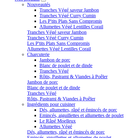
Nouveautés
Tranches Végé saveur Jambon
Tranches Végé Curry Cumin
Les P'tits Plats Sans Compromis
Allumettes Végé Lentilles Corail
Tranches Végé saveur Jambon
Tranches Végé Curry Cumin
Les P'tits Plats Sans Compromis
Allumettes Végé Lentilles Corail
Charcuterie
Jambon de porc
Blanc de poulet et de dinde
Tranches Végé
Rôtis, Pastrami & Viandes à Poêler
Jambon de porc
Blanc de poulet et de dinde
Tranches Végé
Rôtis, Pastrami & Viandes à Poêler
Ingrédients pour cuisiner
Dés, allumettes, râpé et émincés de porc
Emincés, aiguillettes et allumettes de poulet
Le Râpé Moelleux
Allumettes Végé
Dés, allumettes, râpé et émincés de porc
Emincés, aiguillettes et allumettes de poulet