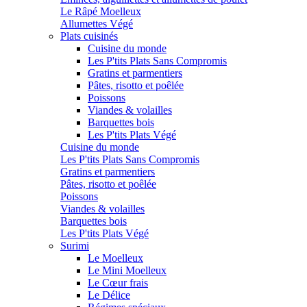
Le Râpé Moelleux
Allumettes Végé
Plats cuisinés
Cuisine du monde
Les P'tits Plats Sans Compromis
Gratins et parmentiers
Pâtes, risotto et poêlée
Poissons
Viandes & volailles
Barquettes bois
Les P'tits Plats Végé
Cuisine du monde
Les P'tits Plats Sans Compromis
Gratins et parmentiers
Pâtes, risotto et poêlée
Poissons
Viandes & volailles
Barquettes bois
Les P'tits Plats Végé
Surimi
Le Moelleux
Le Mini Moelleux
Le Cœur frais
Le Délice