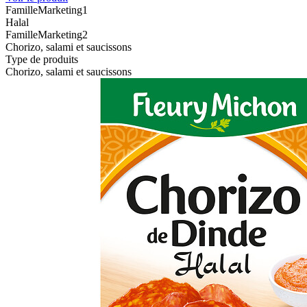
FamilleMarketing1
Halal
FamilleMarketing2
Chorizo, salami et saucissons
Type de produits
Chorizo, salami et saucissons