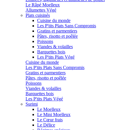
Le Râpé Moelleux
Allumettes Végé
Plats cuisinés
Cuisine du monde
Les P'tits Plats Sans Compromis
Gratins et parmentiers
Pâtes, risotto et poêlée
Poissons
Viandes & volailles
Barquettes bois
Les P'tits Plats Végé
Cuisine du monde
Les P'tits Plats Sans Compromis
Gratins et parmentiers
Pâtes, risotto et poêlée
Poissons
Viandes & volailles
Barquettes bois
Les P'tits Plats Végé
Surimi
Le Moelleux
Le Mini Moelleux
Le Cœur frais
Le Délice