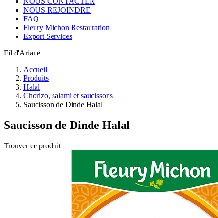
NOUS CONTACTER
NOUS REJOINDRE
FAQ
Fleury Michon Restauration
Export Services
Fil d'Ariane
Accueil
Produits
Halal
Chorizo, salami et saucissons
Saucisson de Dinde Halal
Saucisson de Dinde Halal
Trouver ce produit