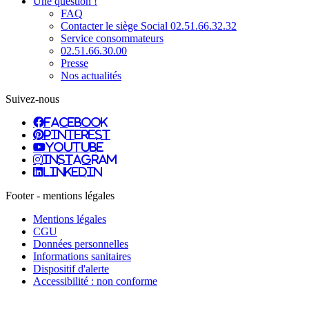
Une question !
FAQ
Contacter le siège Social 02.51.66.32.32
Service consommateurs
02.51.66.30.00
Presse
Nos actualités
Suivez-nous
facebook
pinterest
youtube
instagram
linkedin
Footer - mentions légales
Mentions légales
CGU
Données personnelles
Informations sanitaires
Dispositif d'alerte
Accessibilité : non conforme