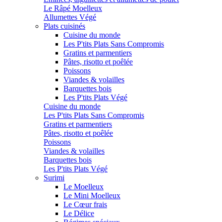
Le Râpé Moelleux
Allumettes Végé
Plats cuisinés
Cuisine du monde
Les P'tits Plats Sans Compromis
Gratins et parmentiers
Pâtes, risotto et poêlée
Poissons
Viandes & volailles
Barquettes bois
Les P'tits Plats Végé
Cuisine du monde
Les P'tits Plats Sans Compromis
Gratins et parmentiers
Pâtes, risotto et poêlée
Poissons
Viandes & volailles
Barquettes bois
Les P'tits Plats Végé
Surimi
Le Moelleux
Le Mini Moelleux
Le Cœur frais
Le Délice