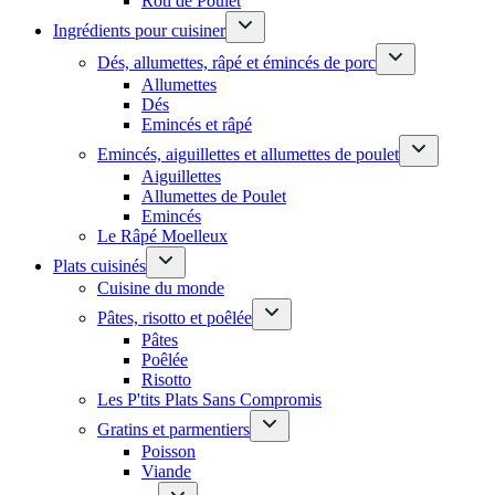
Rôti de Poulet
Ingrédients pour cuisiner
Dés, allumettes, râpé et émincés de porc
Allumettes
Dés
Emincés et râpé
Emincés, aiguillettes et allumettes de poulet
Aiguillettes
Allumettes de Poulet
Emincés
Le Râpé Moelleux
Plats cuisinés
Cuisine du monde
Pâtes, risotto et poêlée
Pâtes
Poêlée
Risotto
Les P'tits Plats Sans Compromis
Gratins et parmentiers
Poisson
Viande