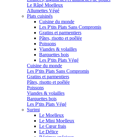
Le Râpé Moelleux
Allumettes Végé
Plats cuisinés
Cuisine du monde
Les P'tits Plats Sans Compromis
Gratins et parmentiers
Pâtes, risotto et poêlée
Poissons
Viandes & volailles
Barquettes bois
Les P'tits Plats Végé
Cuisine du monde
Les P'tits Plats Sans Compromis
Gratins et parmentiers
Pâtes, risotto et poêlée
Poissons
Viandes & volailles
Barquettes bois
Les P'tits Plats Végé
Surimi
Le Moelleux
Le Mini Moelleux
Le Cœur frais
Le Délice