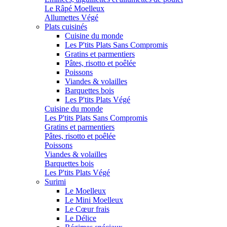
Le Râpé Moelleux
Allumettes Végé
Plats cuisinés
Cuisine du monde
Les P'tits Plats Sans Compromis
Gratins et parmentiers
Pâtes, risotto et poêlée
Poissons
Viandes & volailles
Barquettes bois
Les P'tits Plats Végé
Cuisine du monde
Les P'tits Plats Sans Compromis
Gratins et parmentiers
Pâtes, risotto et poêlée
Poissons
Viandes & volailles
Barquettes bois
Les P'tits Plats Végé
Surimi
Le Moelleux
Le Mini Moelleux
Le Cœur frais
Le Délice