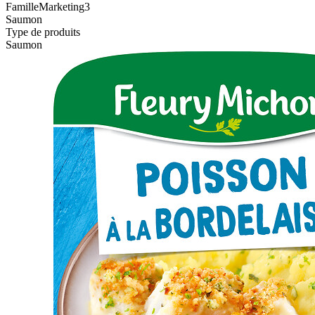
FamilleMarketing3
Saumon
Type de produits
Saumon