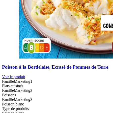
Poisson à la Bordelaise, Ecrasé de Pommes de Terre
Voir le produit
FamilleMarketing1
Plats cuisinés
FamilleMarketing2
Poissons
FamilleMarketing3
Poisson blanc
Type de produits