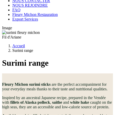
NOUS CONTACTER
NOUS REJOINDRE
FAQ
Fleury Michon Restauration
Export Services
Image
Fil d'Ariane
Accueil
Surimi range
Surimi range
Fleury Michon surimi sticks
are the perfect accompaniment for
your everyday meals thanks to their taste and nutritional qualities.
Inspired by an ancestral Japanese recipe, prepared in the Vendée
with
fillets of Alaska pollock
,
saithe
and
white hake
caught on the
high seas, they are an accessible and low-calorie source of protein.