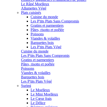
Le Râpé Moelleux
Allumettes Végé
Plats cuisinés
Cuisine du monde
Les P'tits Plats Sans Compromis
Gratins et parmentiers
Pâtes, risotto et poêlée
Poissons
Viandes & volailles
Barquettes bois
Les P'tits Plats Végé
Cuisine du monde
Les P'tits Plats Sans Compromis
Gratins et parmentiers
Pâtes, risotto et poêlée
Poissons
Viandes & volailles
Barquettes bois
Les P'tits Plats Végé
Surimi
Le Moelleux
Le Mini Moelleux
Le Cœur frais
Le Délice