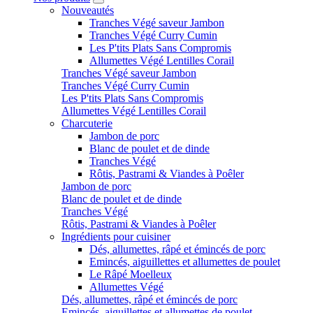
Nouveautés
Tranches Végé saveur Jambon
Tranches Végé Curry Cumin
Les P'tits Plats Sans Compromis
Allumettes Végé Lentilles Corail
Tranches Végé saveur Jambon
Tranches Végé Curry Cumin
Les P'tits Plats Sans Compromis
Allumettes Végé Lentilles Corail
Charcuterie
Jambon de porc
Blanc de poulet et de dinde
Tranches Végé
Rôtis, Pastrami & Viandes à Poêler
Jambon de porc
Blanc de poulet et de dinde
Tranches Végé
Rôtis, Pastrami & Viandes à Poêler
Ingrédients pour cuisiner
Dés, allumettes, râpé et émincés de porc
Emincés, aiguillettes et allumettes de poulet
Le Râpé Moelleux
Allumettes Végé
Dés, allumettes, râpé et émincés de porc
Emincés, aiguillettes et allumettes de poulet