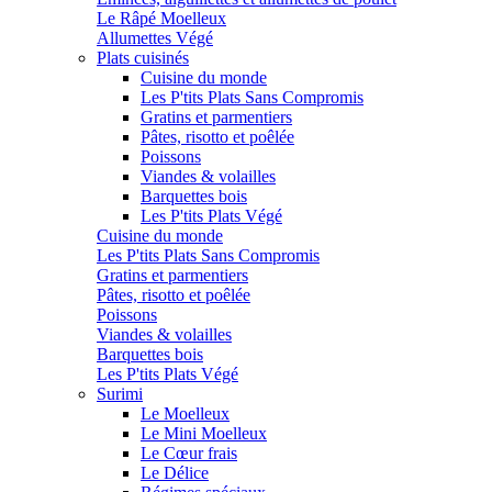
Le Râpé Moelleux
Allumettes Végé
Plats cuisinés
Cuisine du monde
Les P'tits Plats Sans Compromis
Gratins et parmentiers
Pâtes, risotto et poêlée
Poissons
Viandes & volailles
Barquettes bois
Les P'tits Plats Végé
Cuisine du monde
Les P'tits Plats Sans Compromis
Gratins et parmentiers
Pâtes, risotto et poêlée
Poissons
Viandes & volailles
Barquettes bois
Les P'tits Plats Végé
Surimi
Le Moelleux
Le Mini Moelleux
Le Cœur frais
Le Délice