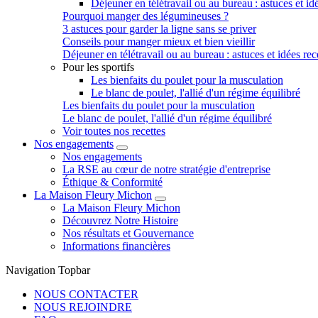
Déjeuner en télétravail ou au bureau : astuces et idé
Pourquoi manger des légumineuses ?
3 astuces pour garder la ligne sans se priver
Conseils pour manger mieux et bien vieillir
Déjeuner en télétravail ou au bureau : astuces et idées rec
Pour les sportifs
Les bienfaits du poulet pour la musculation
Le blanc de poulet, l'allié d'un régime équilibré
Les bienfaits du poulet pour la musculation
Le blanc de poulet, l'allié d'un régime équilibré
Voir toutes nos recettes
Nos engagements
Nos engagements
La RSE au cœur de notre stratégie d'entreprise
Éthique & Conformité
La Maison Fleury Michon
La Maison Fleury Michon
Découvrez Notre Histoire
Nos résultats et Gouvernance
Informations financières
Navigation Topbar
NOUS CONTACTER
NOUS REJOINDRE