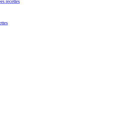
es recettes
ettes