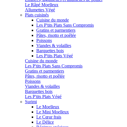
Le Râpé Moelleux
Allumettes Végé
Plats cuisinés
Cuisine du monde
Les P'tits Plats Sans Compromis
Gratins et parmentiers
Pâtes, risotto et poêlée
Poissons
Viandes & volailles
Barquettes bois
Les P'tits Plats Végé
Cuisine du monde
Les P'tits Plats Sans Compromis
Gratins et parmentiers
Pâtes, risotto et poêlée
Poissons
Viandes & volailles
Barquettes bois
Les P'tits Plats Végé
Surimi
Le Moelleux
Le Mini Moelleux
Le Cœur frais
Le Délice