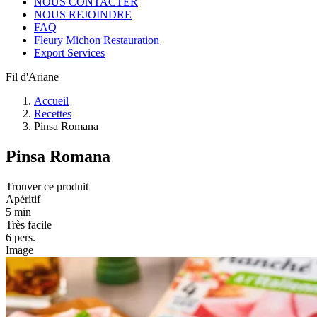
NOUS CONTACTER
NOUS REJOINDRE
FAQ
Fleury Michon Restauration
Export Services
Fil d'Ariane
Accueil
Recettes
Pinsa Romana
Pinsa Romana
Trouver ce produit
Apéritif
5 min
Très facile
6 pers.
Image