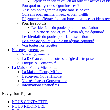
Déjeuner en télétravail ou au bureau : astuces et idé
Pourquoi manger des légumineuses ?
3 astuces pour garder la ligne sans se priver
Conseils pour manger mieux et bien vieillir
Déjeuner en télétravail ou au bureau : astuces et idées rec
Pour les sportifs
Les bienfaits du poulet pour la musculation
Le blanc de poulet, l'allié d'un régime équilibré
Les bienfaits du poulet pour la musculation
Le blanc de poulet, l'allié d'un régime équilibré
Voir toutes nos recettes
Nos engagements
Nos engagements
La RSE au cœur de notre stratégie d'entreprise
Éthique & Conformité
La Maison Fleury Michon
La Maison Fleury Michon
Découvrez Notre Histoire
Nos résultats et Gouvernance
Informations financières
Navigation Topbar
NOUS CONTACTER
NOUS REJOINDRE