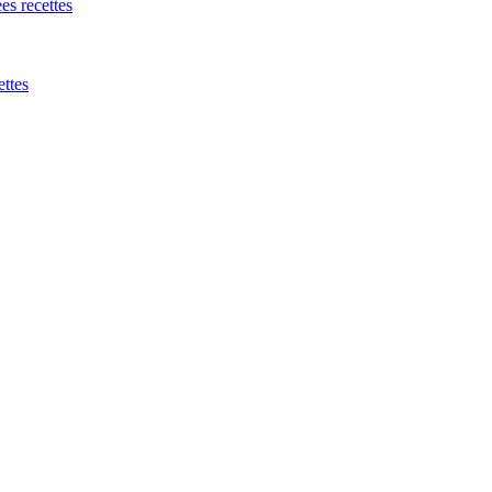
es recettes
ettes