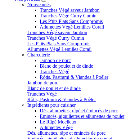
Nouveautés
Tranches Végé saveur Jambon
Tranches Végé Curry Cumin
Les P'tits Plats Sans Compromis
Allumettes Végé Lentilles Corail
Tranches Végé saveur Jambon
Tranches Végé Curry Cumin
Les P'tits Plats Sans Compromis
Allumettes Végé Lentilles Corail
Charcuterie
Jambon de porc
Blanc de poulet et de dinde
Tranches Végé
Rôtis, Pastrami & Viandes à Poêler
Jambon de porc
Blanc de poulet et de dinde
Tranches Végé
Rôtis, Pastrami & Viandes à Poêler
Ingrédients pour cuisiner
Dés, allumettes, râpé et émincés de porc
Emincés, aiguillettes et allumettes de poulet
Le Râpé Moelleux
Allumettes Végé
Dés, allumettes, râpé et émincés de porc
Emincés, aiguillettes et allumettes de poulet