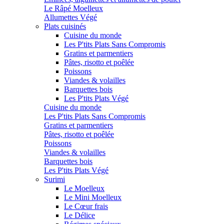
Le Râpé Moelleux
Allumettes Végé
Plats cuisinés
Cuisine du monde
Les P'tits Plats Sans Compromis
Gratins et parmentiers
Pâtes, risotto et poêlée
Poissons
Viandes & volailles
Barquettes bois
Les P'tits Plats Végé
Cuisine du monde
Les P'tits Plats Sans Compromis
Gratins et parmentiers
Pâtes, risotto et poêlée
Poissons
Viandes & volailles
Barquettes bois
Les P'tits Plats Végé
Surimi
Le Moelleux
Le Mini Moelleux
Le Cœur frais
Le Délice