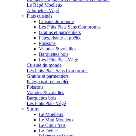
Le Râpé Moelleux
Allumettes Végé
Plats cuisinés
Cuisine du monde
Les P'tits Plats Sans Compromis
Gratins et parmentiers
Pâtes, risotto et poêlée
Poissons
Viandes & volailles
Barquettes bois
Les P'tits Plats Végé
Cuisine du monde
Les P'tits Plats Sans Compromis
Gratins et parmentiers
Pâtes, risotto et poêlée
Poissons
Viandes & volailles
Barquettes bois
Les P'tits Plats Végé
Surimi
Le Moelleux
Le Mini Moelleux
Le Cœur frais
Le Délice