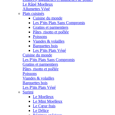
Le Râpé Moelleux
Allumettes Végé
Plats cuisinés
Cuisine du monde
Les P'tits Plats Sans Compromis
Gratins et parmentiers
Pâtes, risotto et poêlée
Poissons
Viandes & volailles
Barquettes bois
Les P'tits Plats Végé
Cuisine du monde
Les P'tits Plats Sans Compromis
Gratins et parmentiers
Pâtes, risotto et poêlée
Poissons
Viandes & volailles
Barquettes bois
Les P'tits Plats Végé
Surimi
Le Moelleux
Le Mini Moelleux
Le Cœur frais
Le Délice