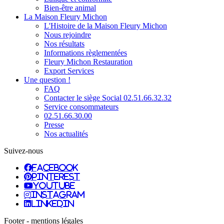
Bien-être animal
La Maison Fleury Michon
L'Histoire de la Maison Fleury Michon
Nous rejoindre
Nos résultats
Informations règlementées
Fleury Michon Restauration
Export Services
Une question !
FAQ
Contacter le siège Social 02.51.66.32.32
Service consommateurs
02.51.66.30.00
Presse
Nos actualités
Suivez-nous
facebook
pinterest
youtube
instagram
linkedin
Footer - mentions légales