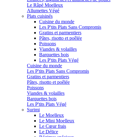
Le Râpé Moelleux
Allumettes Végé
Plats cuisinés
Cuisine du monde
Les P'tits Plats Sans Compromis
Gratins et parmentiers
Pâtes, risotto et poêlée
Poissons
Viandes & volailles
Barquettes bois
Les P'tits Plats Végé
Cuisine du monde
Les P'tits Plats Sans Compromis
Gratins et parmentiers
Pâtes, risotto et poêlée
Poissons
Viandes & volailles
Barquettes bois
Les P'tits Plats Végé
Surimi
Le Moelleux
Le Mini Moelleux
Le Cœur frais
Le Délice