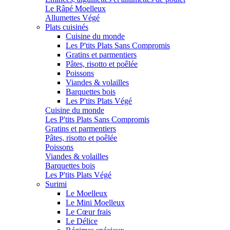
Le Râpé Moelleux
Allumettes Végé
Plats cuisinés
Cuisine du monde
Les P'tits Plats Sans Compromis
Gratins et parmentiers
Pâtes, risotto et poêlée
Poissons
Viandes & volailles
Barquettes bois
Les P'tits Plats Végé
Cuisine du monde
Les P'tits Plats Sans Compromis
Gratins et parmentiers
Pâtes, risotto et poêlée
Poissons
Viandes & volailles
Barquettes bois
Les P'tits Plats Végé
Surimi
Le Moelleux
Le Mini Moelleux
Le Cœur frais
Le Délice