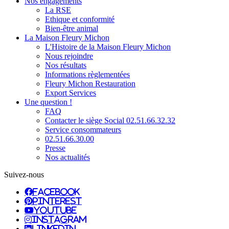
Nos engagements
La RSE
Ethique et conformité
Bien-être animal
La Maison Fleury Michon
L'Histoire de la Maison Fleury Michon
Nous rejoindre
Nos résultats
Informations règlementées
Fleury Michon Restauration
Export Services
Une question !
FAQ
Contacter le siège Social 02.51.66.32.32
Service consommateurs
02.51.66.30.00
Presse
Nos actualités
Suivez-nous
facebook
pinterest
youtube
instagram
linkedin