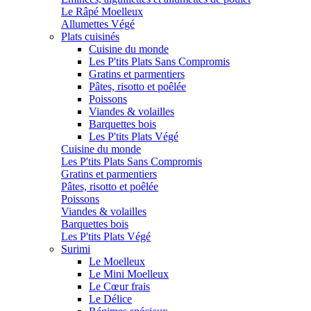
Le Râpé Moelleux
Allumettes Végé
Plats cuisinés
Cuisine du monde
Les P'tits Plats Sans Compromis
Gratins et parmentiers
Pâtes, risotto et poêlée
Poissons
Viandes & volailles
Barquettes bois
Les P'tits Plats Végé
Cuisine du monde
Les P'tits Plats Sans Compromis
Gratins et parmentiers
Pâtes, risotto et poêlée
Poissons
Viandes & volailles
Barquettes bois
Les P'tits Plats Végé
Surimi
Le Moelleux
Le Mini Moelleux
Le Cœur frais
Le Délice