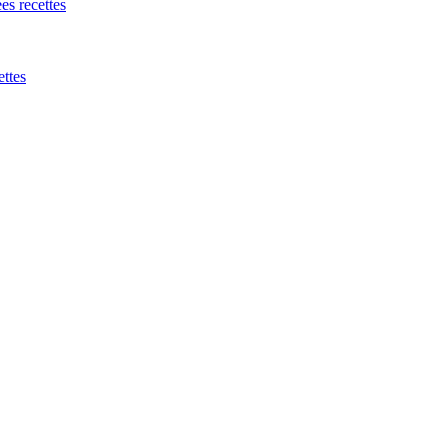
es recettes
ettes