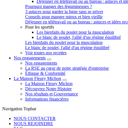
Déjeuner en télétravail ou au bureau : astuces et idé
Pourquoi manger des légumineuses ?
3 astuces pour garder la ligne sans se priver
Conseils pour manger mieux et bien vieillir
Déjeuner en télétravail ou au bureau : astuces et idées rec
Pour les sportifs
Les bienfaits du poulet pour la musculation
Le blanc de poulet, l'allié d'un régime équilibré
Les bienfaits du poulet pour la musculation
Le blanc de poulet, l'allié d'un régime équilibré
Voir toutes nos recettes
Nos engagements
Nos engagements
La RSE au cœur de notre stratégie d'entreprise
Éthique & Conformité
La Maison Fleury Michon
La Maison Fleury Michon
Découvrez Notre Histoire
Nos résultats et Gouvernance
Informations financières
Navigation Topbar
NOUS CONTACTER
NOUS REJOINDRE