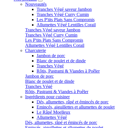
Nouveautés
Tranches Végé saveur Jambon
Tranches Végé Curry Cumin
Les P'tits Plats Sans Compromis
Allumettes Végé Lentilles Corail
Tranches Végé saveur Jambon
Tranches Végé Curry Cumin
Les P'tits Plats Sans Compromis
Allumettes Végé Lentilles Corail
Charcuterie
Jambon de porc
Blanc de poulet et de dinde
Tranches Végé
Rôtis, Pastrami & Viandes à Poêler
Jambon de porc
Blanc de poulet et de dinde
Tranches Végé
Rôtis, Pastrami & Viandes à Poêler
Ingrédients pour cuisiner
Dés, allumettes, râpé et émincés de porc
Emincés, aiguillettes et allumettes de poulet
Le Râpé Moelleux
Allumettes Végé
Dés, allumettes, râpé et émincés de porc
Emincés, aiguillettes et allumettes de poulet