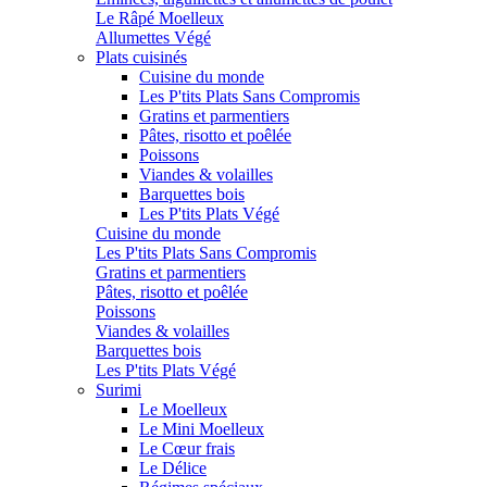
Le Râpé Moelleux
Allumettes Végé
Plats cuisinés
Cuisine du monde
Les P'tits Plats Sans Compromis
Gratins et parmentiers
Pâtes, risotto et poêlée
Poissons
Viandes & volailles
Barquettes bois
Les P'tits Plats Végé
Cuisine du monde
Les P'tits Plats Sans Compromis
Gratins et parmentiers
Pâtes, risotto et poêlée
Poissons
Viandes & volailles
Barquettes bois
Les P'tits Plats Végé
Surimi
Le Moelleux
Le Mini Moelleux
Le Cœur frais
Le Délice