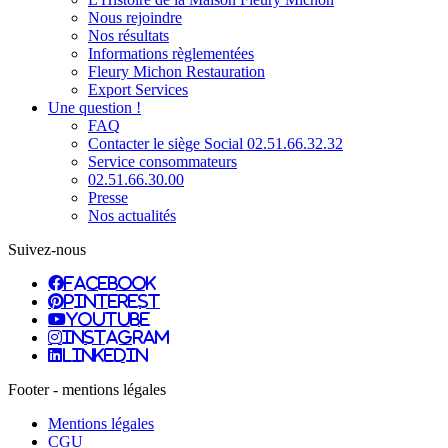
Nous rejoindre
Nos résultats
Informations règlementées
Fleury Michon Restauration
Export Services
Une question !
FAQ
Contacter le siège Social 02.51.66.32.32
Service consommateurs
02.51.66.30.00
Presse
Nos actualités
Suivez-nous
facebook
pinterest
youtube
instagram
linkedin
Footer - mentions légales
Mentions légales
CGU