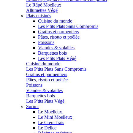
Le Râpé Moelleux
Allumettes Végé
Plats cuisinés
Cuisine du monde
Les P'tits Plats Sans Compromis
Gratins et parmentiers
Pâtes, risotto et poêlée
Poissons
Viandes & volailles
Barquettes bois
Les P'tits Plats Végé
Cuisine du monde
Les P'tits Plats Sans Compromis
Gratins et parmentiers
Pâtes, risotto et poêlée
Poissons
Viandes & volailles
Barquettes bois
Les P'tits Plats Végé
Surimi
Le Moelleux
Le Mini Moelleux
Le Cœur frais
Le Délice